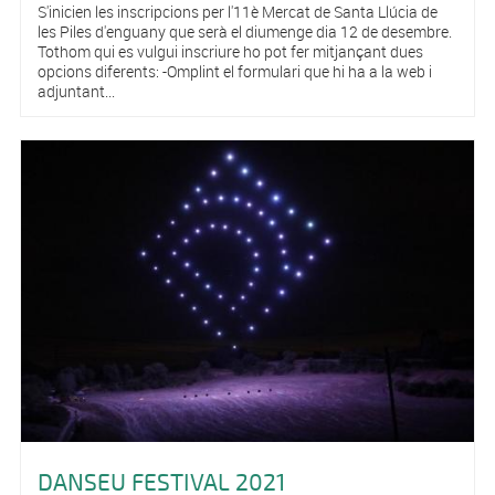
S'inicien les inscripcions per l'11è Mercat de Santa Llúcia de
les Piles d'enguany que serà el diumenge dia 12 de desembre.
Tothom qui es vulgui inscriure ho pot fer mitjançant dues
opcions diferents: -Omplint el formulari que hi ha a la web i
adjuntant...
DANSEU FESTIVAL 2021