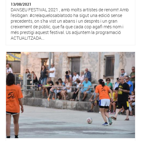
13/08/2021
DANSEU FESTIVAL 2021 , amb molts artístes de renom!! Amb
l'eslògan: #creíaquelosabíatodo ha sigut una edició sense
precedents, on s'ha vist un abans i un després i un gran
creixement de públic, que fa que cada cop agafi més nom i
més prestigi aquest festival. Us adjuntem la programació
ACTUALITZADA...