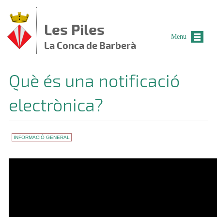
Vés al contingut
Les Piles
Menu
La Conca de Barberà
Què és una notificació
electrònica?
INFORMACIÓ GENERAL