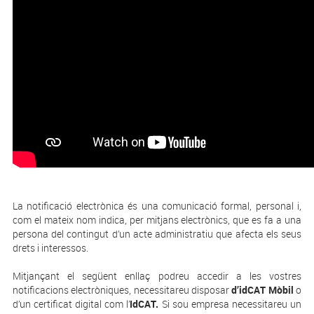
La notificació electrònica és una comunicació formal, personal i,
com el mateix nom indica, per mitjans electrònics, que es fa a una
persona del contingut d’un acte administratiu que afecta els seus
drets i interessos.
Mitjançant el següent enllaç podreu accedir a les vostres
notificacions electròniques, necessitareu disposar
d’idCAT Mòbil
o
d’un certificat digital com l’
IdCAT.
Si sou empresa necessitareu un