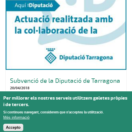
Subvenció de la Diputació de Tarragona
20/04/2018
Per millorar els nostres serveis utilitzem galetes pròpies
Pàgines
i de tercers.
« primer
‹ anterior
…
11
12
13
14
15
16
17
18
Si continueu navegant, considerem que n'accepteu la utilització.
19
SEGÜENT ›
últim »
Més informació
Accepto