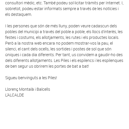
consultori mèdic, etc. També podeu sol·licitar tràmits per Internet. I,
sobretot, podeu estar informats sempre a través de les notícies i
els destaquem.
I les persones que són de més lluny, poden veure cadascun dels
pobles del municipi a través del poble a poble, els llocs d’interès, les
festes i costums, els allotjaments, les rutes i els productes locals.
Però a la nostra web encara no podem mostrar-vos la pau, el
silenci, el cant dels ocells, les sortides i postes de sol que són
úniques i cada dia diferents. Per tant, us convidem a gaudir-ho des
dels diferents allotjaments. Les Piles i els espilencs i les espilenques
de ben segur us obrirem les portes de bat a bat!
Sigueu benvinguts a les Piles!
Llorenç Montalà i Balcells
L'ALCALDE