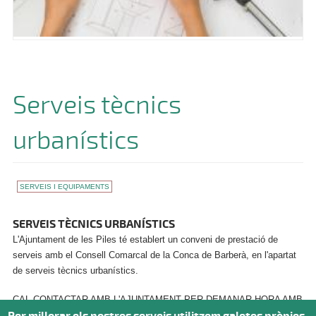
Serveis tècnics
urbanístics
SERVEIS I EQUIPAMENTS
SERVEIS TÈCNICS URBANÍSTICS
L'Ajuntament de les Piles té establert un conveni de prestació de
serveis amb el Consell Comarcal de la Conca de Barberà, en l'apartat
de serveis tècnics urbanístics.
CAL CONTACTAR
AMB L'AJUNTAMENT PER DEMANAR HORA AMB
Per millorar els nostres serveis utilitzem galetes pròpies
LA TÈCNICA MUNICIPAL.