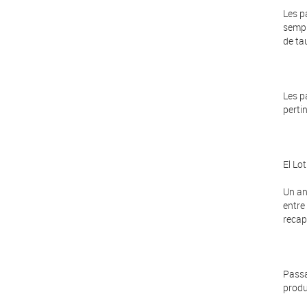
Les p
sempr
de ta
Les p
perti
El Lo
Un an
entre
recap
Passa
produ