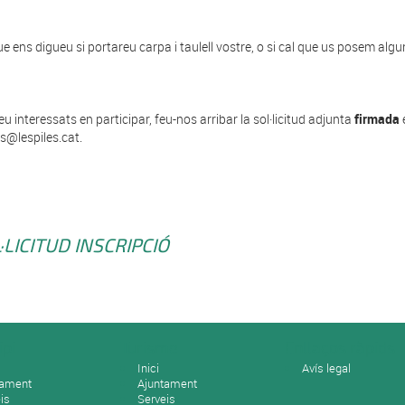
e ens digueu si portareu carpa i taulell vostre, o si cal que us posem alguna
eu interessats en participar, feu-nos arribar la sol·licitud adjunta
firmada
es@lespiles.cat.
·LICITUD INSCRIPCIÓ
ipi
Turisme
Enllaços ràpids
Inici
Avís legal
tament
Ajuntament
is
Serveis