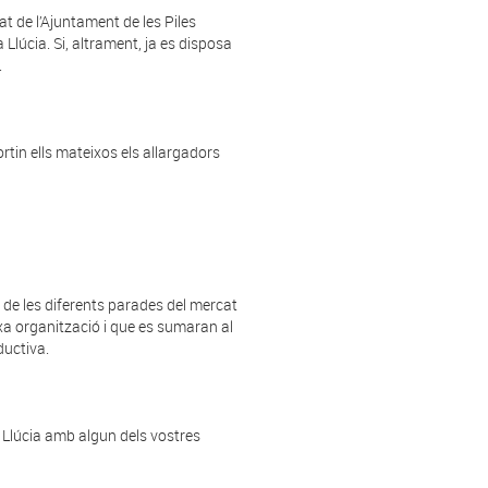
t de l’Ajuntament de les Piles
a
Llúcia. Si, altrament, ja es disposa
.
rtin ells mateixos els allargadors
de les diferents parades del mercat
xa organització i que es sumaran al
ductiva.
Llúcia amb algun dels vostres