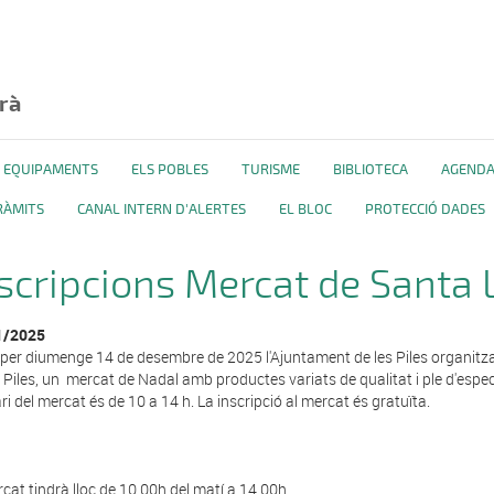
rà
 I EQUIPAMENTS
ELS POBLES
TURISME
BIBLIOTECA
AGEND
RÀMITS
CANAL INTERN D'ALERTES
EL BLOC
PROTECCIÓ DADES
scripcions Mercat de Santa 
1/2025
oper
diumenge
14 de desembre
de 2025 l'Ajuntament de les Piles organitz
s Piles, un mercat de
Nadal
amb productes variats de qualitat i ple d'especta
ri del mercat és de 10 a 14 h. La inscripció al mercat és gratuïta.
rcat tindrà lloc de 10.00h del matí a 14.00h.