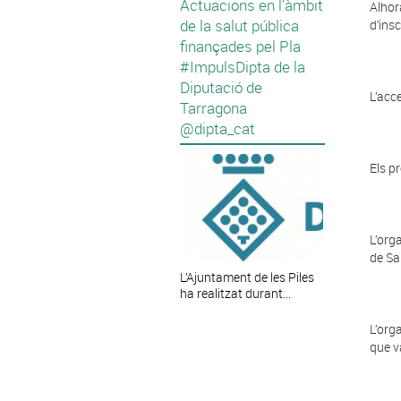
Actuacions en l’àmbit
Alhor
de la salut pública
d’ins
finançades pel Pla
#ImpulsDipta de la
Diputació de
L’acc
Tarragona
@dipta_cat
Els p
L’org
de
Sa
L’Ajuntament de les Piles
ha realitzat durant...
L’org
que v