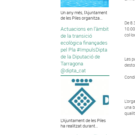
Un any més, l'Ajuntament
de les Piles organitza...
De 8.
Actuacions en l’àmbit
10.00
col·l
de la transició
ecològica finançades
pel Pla #ImpulsDipta
de la Diputació de
Les p
Tarragona
destor
@dipta_cat
Condi
L’org
una b
quali
L’Ajuntament de les Piles
ha realitzat durant...