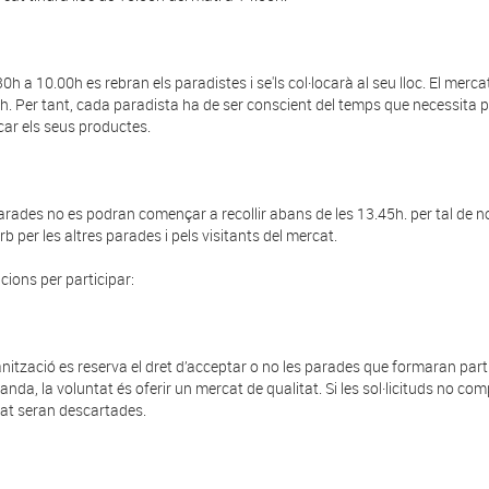
30h a 10.00h es rebran els paradistes i se'ls col·locarà al seu lloc. El mer
h. Per tant, cada paradista ha de ser conscient del temps que necessita pe
ocar els seus productes.
arades no es podran començar a recollir abans de les 13.45h. per tal de no 
b per les altres parades i pels visitants del mercat.
cions per participar:
anització es reserva el dret d’acceptar o no les parades que formaran par
anda, la voluntat és oferir un mercat de qualitat. Si les sol·licituds no com
tat seran descartades.