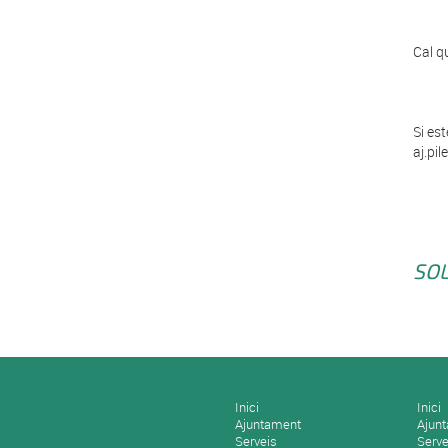
Cal qu
Si est
aj.pil
SOL
Ajuntament
Munic
Inici
Inici
Ajuntament
Ajun
Serveis
Serve