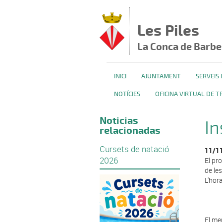
Vés al contingut
Les Piles
La Conca de Barbe
INICI
AJUNTAMENT
SERVEIS
NOTÍCIES
OFICINA VIRTUAL DE T
Noticias
In
relacionadas
Cursets de natació
11/1
2026
El pr
de le
L'hora
El me