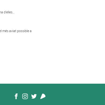
 d'elles...
el més aviat possible a
Perfils Socials