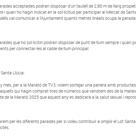
arades acceptades podran disposar d’un taulell de 2,80 m de llarg propieta
e i quan ho hagin indicat en la sol·licitud per participar al Mercat de
Sant
ulells cal comunicar a l’Ajuntament quants metres lineals ocupa la parada
arades que ho sol·licitin podran disposar de punt de llum sempre i quan po
nents per connectar-les al cable de llum principal.
t
Santa
Llúcia:
y més, per a la Marató de TV3, volem sortejar una panera amb productes 
 aquells qui hagin comprat tires de números que vendrem des de la matei
te de la Marató 2025 que aquest any es dedicarà a la salut sexual i repro
rem per les diferents parades per si voleu contribuir a omplir el Lot
Santa
ctes.