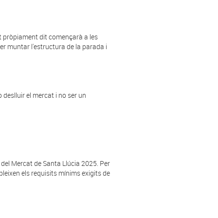
cat pròpiament dit començarà a les
r muntar l'estructura de la parada i
deslluir el mercat i no ser un
t del Mercat de
Santa
Llúcia 2025. Per
pleixen els requisits mínims exigits de