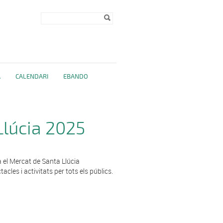
Formulari de
Cerca
cerca
A
CALENDARI
EBANDO
Llúcia 2025
a el Mercat de
Santa
Llúcia
cles i activitats per tots els públics.